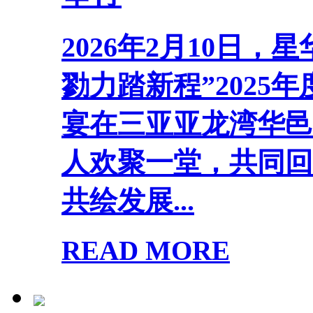
2026年2月10日
勠力踏新程”2025
宴在三亚亚龙湾华邑
人欢聚一堂，共同回
共绘发展...
READ MORE