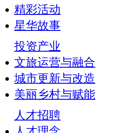
精彩活动
星华故事
投资产业
文旅运营与融合
城市更新与改造
美丽乡村与赋能
人才招聘
人才理念