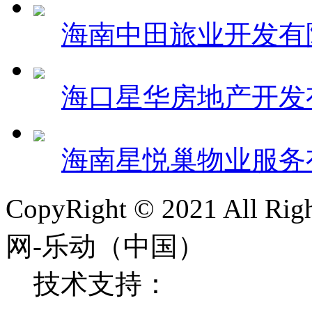
海南中田旅业开发有
海口星华房地产开发
海南星悦巢物业服务
CopyRight © 2021 All 
网-乐动（中国）
技术支持：