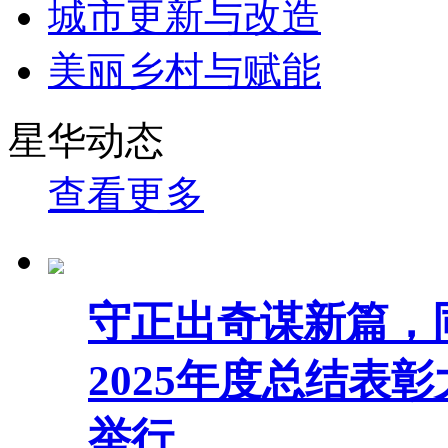
城市更新与改造
美丽乡村与赋能
星华动态
查看更多
守正出奇谋新篇，同
2025年度总结表彰
举行