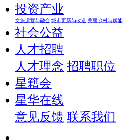
投资产业
文旅运营与融合
城市更新与改造
美丽乡村与赋能
社会公益
人才招聘
人才理念
招聘职位
星籍会
星华在线
意见反馈
联系我们