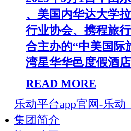
、美国内华达大学拉
行业协会、携程旅行
合主办的“中美国际
湾星华华邑度假酒店盛
READ MORE
乐动平台app官网-乐
集团简介